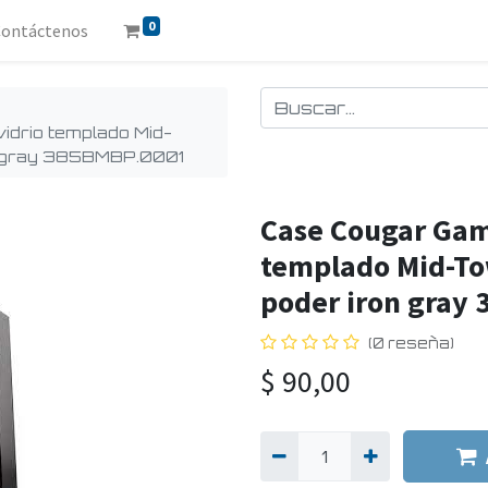
0
Contáctenos
drio templado Mid-
on gray 385BMBP.0001
Case Cougar Gam
templado Mid-To
poder iron gray
(0 reseña)
$
90,00