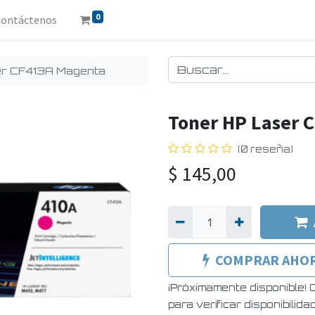
0
Contáctenos
er CF413A Magenta
Toner HP Laser 
(0 reseña)
$
145,00
COMPRAR AHO
¡Próximamente disponible!
para verificar disponibilida