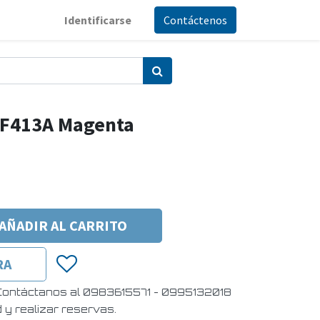
Identificarse
Contáctenos
CF413A Magenta
AÑADIR AL CARRITO
RA
 Contáctanos al 0983615571 - 0995132018
d y realizar reservas.