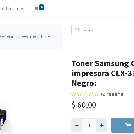
0
Contáctenos
ara impresora CLX-
Toner Samsung C
impresora CLX-
Negro:
(0 reseña)
$
60,00