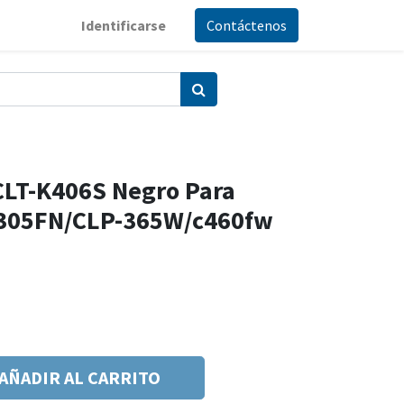
Identificarse
Contáctenos
LT-K406S Negro Para
3305FN/CLP-365W/c460fw
AÑADIR AL CARRITO