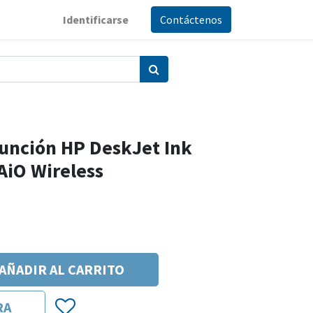
Identificarse
Contáctenos
función HP DeskJet Ink
AiO Wireless
AÑADIR AL CARRITO
RA