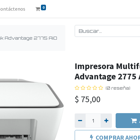
0
Contáctenos
Ink Advantage 2775 AiO
Impresora Multi
Advantage 2775 
(0 reseña)
$
75,00
COMPRAR AHO