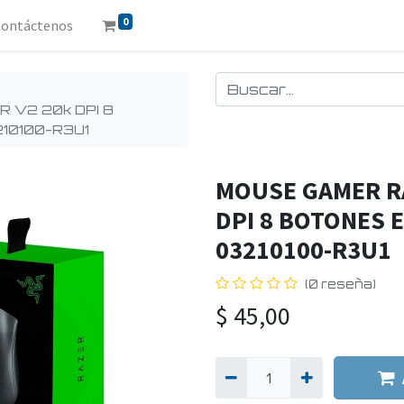
0
Contáctenos
 V2 20k DPI 8
210100-R3U1
MOUSE GAMER R
DPI 8 BOTONES E
03210100-R3U1
(0 reseña)
$
45,00