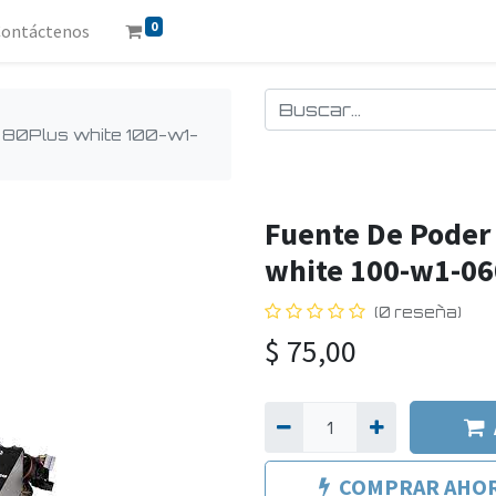
0
Contáctenos
 80Plus white 100-w1-
Fuente De Poder 
white 100-w1-06
(0 reseña)
$
75,00
COMPRAR AHO