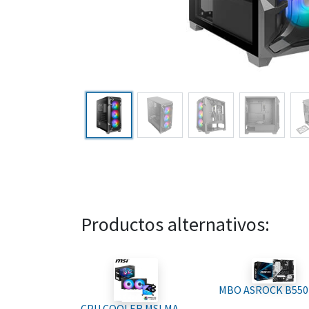
Productos alternativos:
CPU COOLER MSI MAG Coreliquid C240 ARGB Compatible con LGA 1700 / AM5 306-7ZW2R11-813