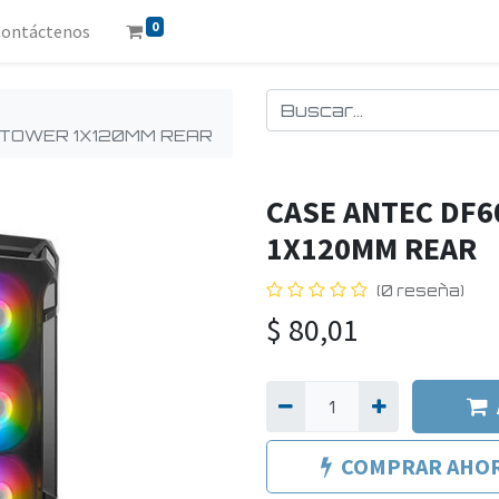
0
Contáctenos
 TOWER 1X120MM REAR
CASE ANTEC DF6
1X120MM REAR
(0 reseña)
$
80,01
COMPRAR AHO