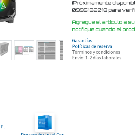
¡Próximamente disponib
0995132018 para verific
Agregue el artículo a su
notifique cuando el pro
Garantías
Políticas de reserva
Términos y condiciones
Envío: 1-2 días laborales
MBO ASROCK B550 PRO4 AMD AM4 3ra. Ryzen 4-DDR4 2M.2 HDMI Dsub PCIe4.0 8USB2.0 ATX
Procesador Intel Core I5-12400 12gen 2.50-4.40ghz 6nucleo 12hilo 18mb Ddr5-4800 Uhd730 Lga1700