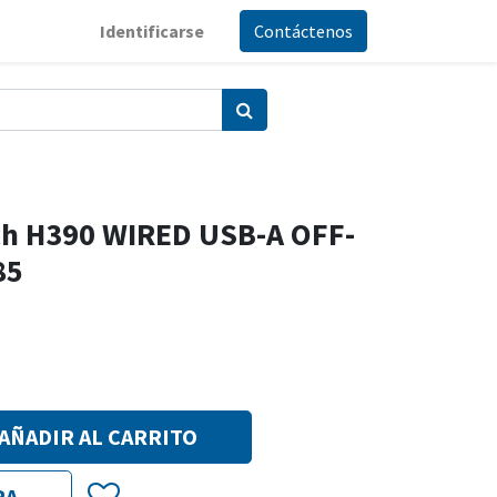
Identificarse
Contáctenos
ch H390 WIRED USB-A OFF-
85
AÑADIR AL CARRITO
RA