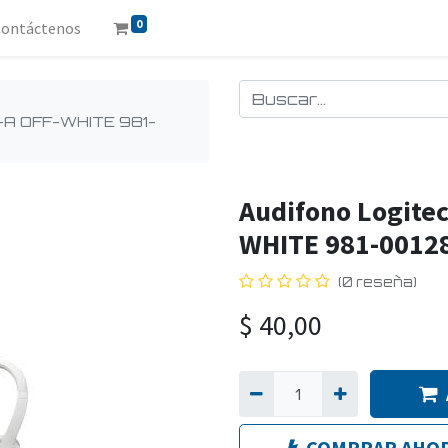
0
Contáctenos
-A OFF-WHITE 981-
Audifono Logite
WHITE 981-0012
(0 reseña)
$
40,00
COMPRAR AHO