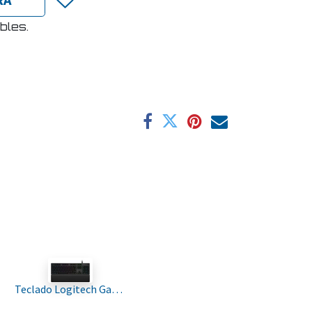
bles.
Teclado Logitech Gaming G513 Carbon Mecanico Version Black RGB GX-Brown Tactile 920-009322