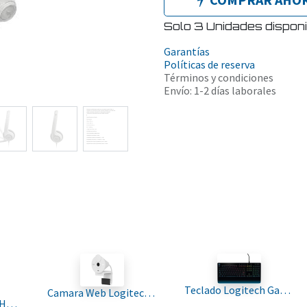
Solo 3 Unidades disponi
Garantías
Políticas de reserva
Términos y condiciones
Envío: 1-2 días laborales
Teclado Logitech Gaming G213 Prodigy RGB con iluminacion 920-008084
Camara Web Logitech Brio 300 FHD 1080 USB White 960-001440
Audifono Logitech H390 Negro WITH NOISE-CANCELING MICROPHONE