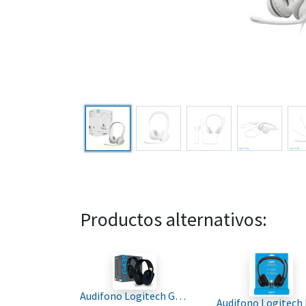
Productos alternativos:
Audifono Logitech G435 Gaming Wireless Y Bluetooth Stereo negro amarillo for Pc PS4-5 981-001049