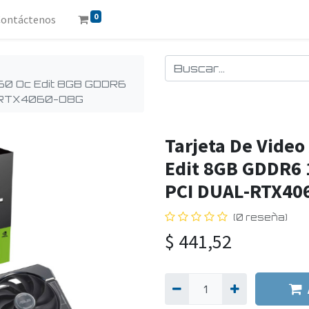
0
Contáctenos
060 Oc Edit 8GB GDDR6
L-RTX4060-O8G
Tarjeta De Video
Edit 8GB GDDR6 
PCI DUAL-RTX40
(0 reseña)
$
441,52